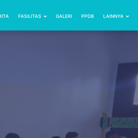
RITA
FASILITAS
GALERI
PPDB
LAINNYA