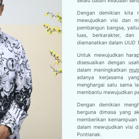
selalu dalam keadaan seha
Dengan demikian kita 
mewujudkan visi dan mis
pembangun bangsa, yaitu
luas, berkarakter, dan
diamanatkan dalam
UUD 1
Untuk mewujudkan harapa
disesuaikan dengan usa
dalam meningkatkan
mut
adanya kerjasama yan
menghargai satu sama lai
membantu mewujudkan pem
Dengan demikian mengh
berguna dimasa yang ak
memberikan kemampuan d
dalam mewujudkan visi d
Pontianak.